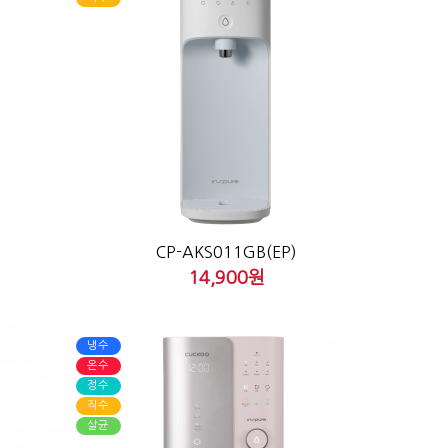
CP-AKS011GB(EP)
14,900원
냉수
온수
정수
직수
살균