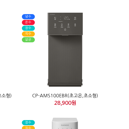
냉수
온수
정수
직수
살균
초소형)
CP-AMS100EBR(초고온,초소형)
28,900원
정수
직수