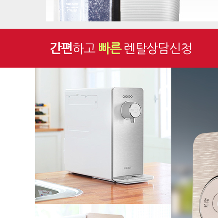
간편
하고
빠른
렌탈상담신청