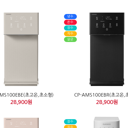
냉수
온수
정수
직수
살균
AMS100EBE(초고온,초소형)
CP-AMS100EBR(초고온,
28,900원
28,900원
정수
직수