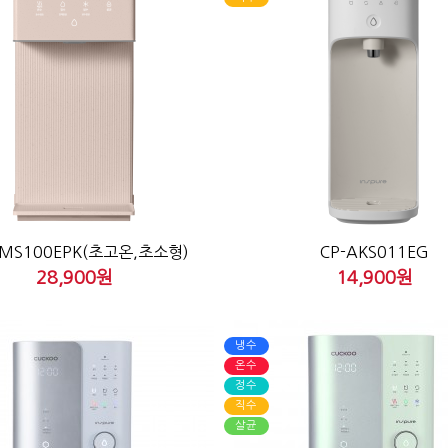
AMS100EPK(초고온,초소형)
CP-AKS011EG
28,900원
14,900원
냉수
온수
정수
직수
살균