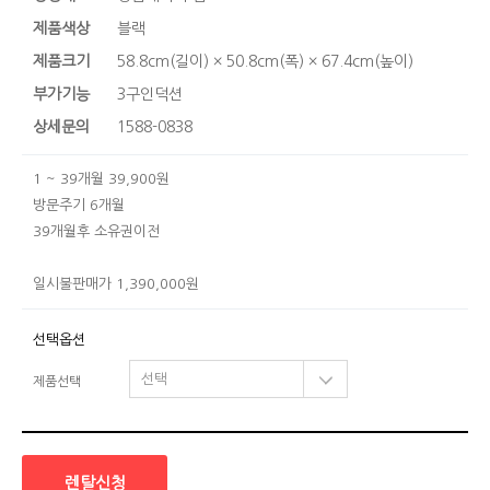
제품색상
블랙
제품크기
58.8cm(길이) × 50.8cm(폭) × 67.4cm(높이)
부가기능
3구인덕션
상세문의
1588-0838
1 ~ 39개월 39,900원
방문주기 6개월
39개월후 소유권이전
일시불판매가 1,390,000원
선택옵션
제품선택
렌탈신청