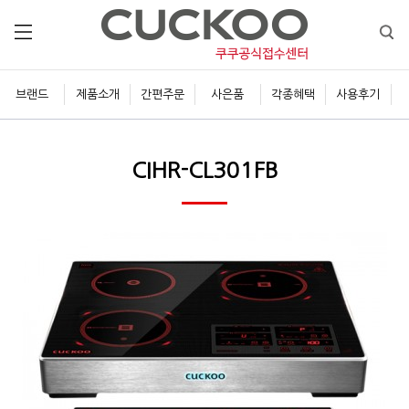
브랜드
제품소개
간편주문
사은품
각종혜택
사용후기
CIHR-CL301FB