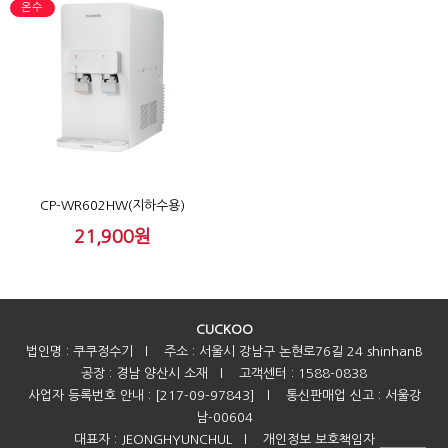
온수
CP-WR602HW(지하수용)
21,900원
CUCKOO
법인명 : 쿠쿠정수기
l
주소 : 서울시 강남구 논현로76길 24 shinhanB
공장 : 경남 양산시 소재
l
고객센터 : 1588-0838
사업자 등록번호 안내 : [217-09-97843]
l
통신판매업 신고 : 서울강
남-00604
대표자 : JEONGHYUNCHUL
l
개인정보 보호책임자