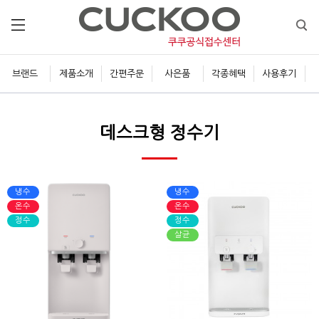
브랜드
제품소개
간편주문
사은품
각종혜택
사용후기
데스크형 정수기
냉수
냉수
온수
온수
정수
정수
살균