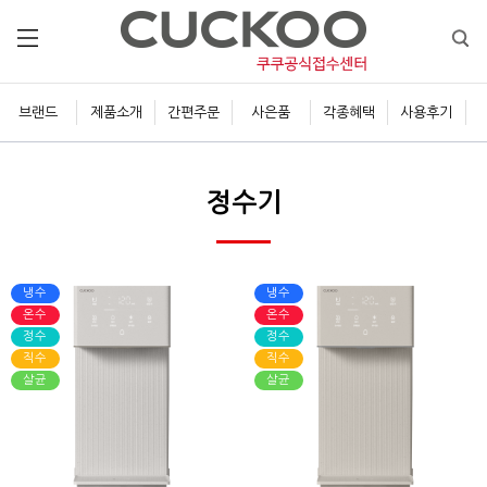
브랜드
제품소개
간편주문
사은품
각종혜택
사용후기
정수기
냉수
냉수
온수
온수
정수
정수
직수
직수
살균
살균