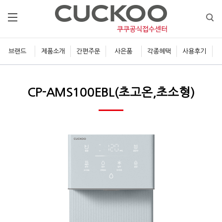
브랜드
제품소개
간편주문
사은품
각종혜택
사용후기
CP-AMS100EBL(초고온,초소형)