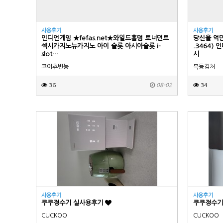
사용후기
사용후기
인디언게임 ★fefas.net★와일드홀덤 토너먼트
당신을 억만
섹­시카­지노뉴카­지노 아이 슬롯 아시아슬­롯 i-
.3464)
slot…
시
코어츄변능
믁듕겸처
36
08-02
34
사용후기
사용후기
쿠쿠정수기 실사용후기
쿠쿠정수기
CUCKOO
CUCKOO