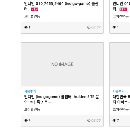
인디언 010,7465,3464 (indigo-game) 콜센
인디언 0
터.
터.
코어츄변능
코어츄변능
1
08-07
1
NO IMAGE
사용후기
사용후기
인디언 (indigogame) 콜센터. holdemSITE.문
대한민국
의: ㅋㅏ톡 / ᄐ…
직 아이ᄉ
코어츄변능
코어츄변능
7
08-06
7