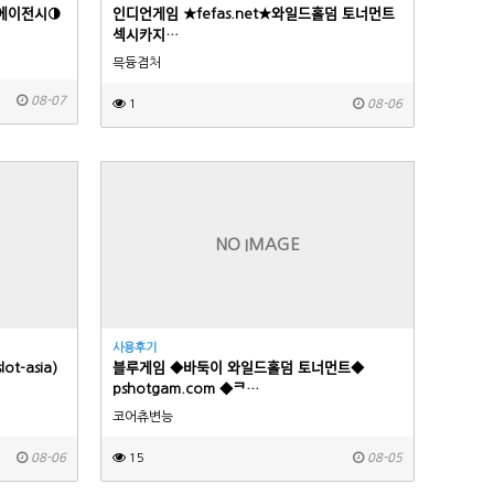
ᆨ 에이전시◑
인디언게임 ★fefas.net★와일드홀덤 토너먼트
섹­시카­지…
믁듕겸처
08-07
1
08-06
NO IMAGE
사용후기
islot-asia)
블루게임 ◆바둑이 와일드홀덤 토너먼트◆
pshotgam.com ◆ᄏ…
코어츄변능
08-06
15
08-05