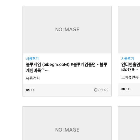
NO IMAGE
사용후기
사용후기
블루게임 (bibegm.coM) #블루게임홀덤 - 블루
인디언홀ᄃ
islot79…
게임바둑ᄋ…
코어츄변능
믁듕겸처
18
16
08-05
NO IMAGE